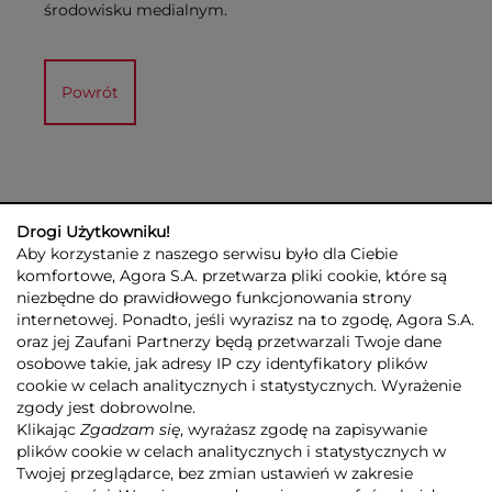
środowisku medialnym.
Powrót
Drogi Użytkowniku!
Aby korzystanie z naszego serwisu było dla Ciebie
komfortowe, Agora S.A. przetwarza pliki cookie, które są
niezbędne do prawidłowego funkcjonowania strony
internetowej. Ponadto, jeśli wyrazisz na to zgodę, Agora S.A.
GRUPA AGORA
DLA INWESTORÓW
DLA MEDIÓW
REKLAMA
oraz jej Zaufani Partnerzy będą przetwarzali Twoje dane
ESG
KONTAKT
osobowe takie, jak adresy IP czy identyfikatory plików
cookie w celach analitycznych i statystycznych. Wyrażenie
© 2026 Copyright AGORA SA
zgody jest dobrowolne.
POLITYKA PRYWATNOŚCI AGORA S.A.
Klikając
Zgadzam się
, wyrażasz zgodę na zapisywanie
POLITYKA PRYWATNOŚCI SERWISU AGORA.PL
plików cookie w celach analitycznych i statystycznych w
POLITYKA TRANSPARENTNOŚCI
Twojej przeglądarce, bez zmian ustawień w zakresie