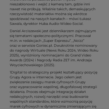
nieszablonowo i wejść z kamerą tam, gdzie inni
nawet nie próbują. Właśnie takich, demaskujących
rzeczywistość materiałów można się wkrótce
spodziewać na naszych kanałach – mówi Łukasz
Sawala, dyrektor Huba Audio‑Wideo‑Social.
Daniel Arciszewski jest dziennikarzem zajmującym
się tematami społeczno‑politycznymi. Pracował
m.in. w redakcjach „Super Expressu”, „Noizz”
oraz w serwisie Goniec.pl. Dwukrotnie nominowany
do nagrody Wirtuale (News Roku 2024, Wideo Roku
2025), wyróżniony nominacjami do Grand Video
Awards (2024) i Nagrody Radia ZET im. Andrzeja
Woyciechowskiego (2025).
1Digital to strategiczny projekt kształtujący pozycję
Grupy Agora w internecie. Jego celem jest
zwiększenie zasięgu marek cyfrowych Grupy
oraz wypracowanie wspólnej, długofalowej strategii
działania. Proces obejmuje integrację działań
redakcyjnych, rozwój narzędzi oraz budowanie
wspólnych standardów, które wzmocnią pozycję
marek cyfrowych w dynamicznie zmieniającym się