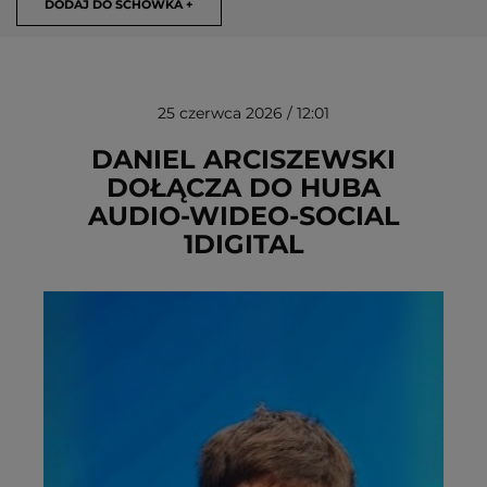
DODAJ DO SCHOWKA +
25 czerwca 2026 / 12:01
DANIEL ARCISZEWSKI
DOŁĄCZA DO HUBA
AUDIO‑WIDEO‑SOCIAL
USUŃ ZE SCHOWKA
1DIGITAL