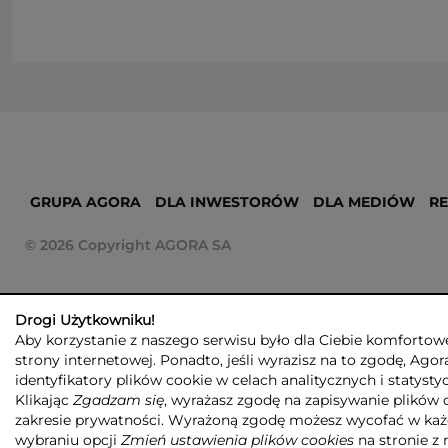
GRUPA AGORA
DLA INWESTORÓW
DLA MEDIÓW
R
© 2026 Copyright AGORA SA
Drogi Użytkowniku!
Aby korzystanie z naszego serwisu było dla Ciebie komfortowe
strony internetowej. Ponadto, jeśli wyrazisz na to zgodę, Agor
identyfikatory plików cookie w celach analitycznych i statyst
Klikając
Zgadzam się
, wyrażasz zgodę na zapisywanie plików 
zakresie prywatności. Wyrażoną zgodę możesz wycofać w każ
wybraniu opcji
Zmień ustawienia plików cookies
na stronie z