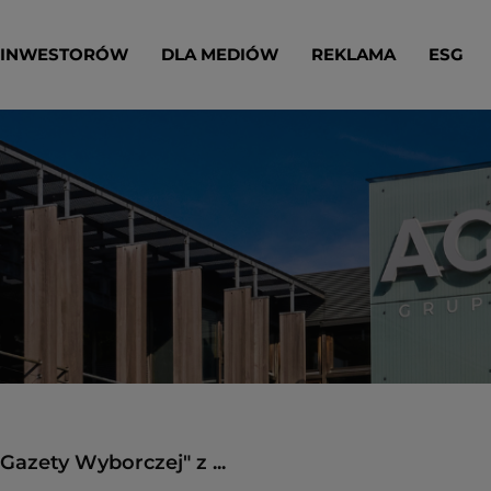
 INWESTORÓW
DLA MEDIÓW
REKLAMA
ESG
azety Wyborczej" z ...