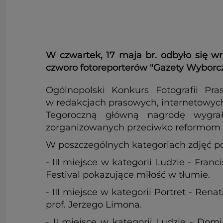
W czwartek, 17 maja br. odbyło się w
czworo fotoreporterów "Gazety Wyborcz
Ogólnopolski Konkurs Fotografii Pr
w redakcjach prasowych, internetowych,
Tegoroczną główną nagrodę wygra
zorganizowanych przeciwko reformom po
W poszczególnych kategoriach zdjęć po
- III miejsce w kategorii Ludzie - Fra
Festival pokazujące miłość w tłumie.
- III miejsce w kategorii Portret - Re
prof. Jerzego Limona.
- II miejsce w kategorii Ludzie - Do