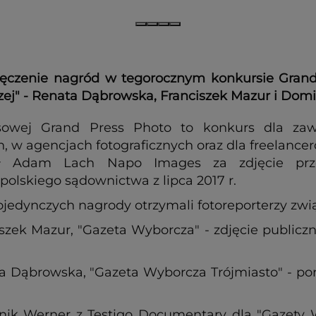
ręczenie nagród w tegorocznym konkursie Grand
ej" - Renata Dąbrowska, Franciszek Mazur i Dom
asowej Grand Press Photo to konkurs dla za
 w agencjach fotograficznych oraz dla freelancer
ł Adam Lach Napo Images za zdjęcie przed
lskiego sądownictwa z lipca 2017 r.
jedynczych nagrody otrzymali fotoreporterzy zwi
nciszek Mazur, "Gazeta Wyborcza" - zdjęcie publ
nata Dąbrowska, "Gazeta Wyborcza Trójmiasto" - po
minik Werner z Testigo Documentary dla "Gazety 