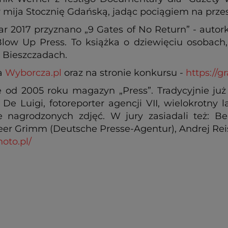
y mija Stocznię Gdańską, jadąc pociągiem na prz
r 2017 przyznano „9 Gates of No Return” - autor
low Up Press. To książka o dziewięciu osobach,
w Bieszczadach.
a
Wyborcza.pl
oraz na stronie konkursu -
https://g
 od 2005 roku magazyn „Press”. Tradycyjnie już
 De Luigi, fotoreporter agencji VII, wielokrotny
e nagrodzonych zdjęć. W jury zasiadali też: Be
Peer Grimm (Deutsche Presse-Agentur), Andrej Re
oto.pl/