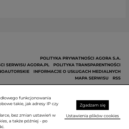
POLITYKA PRYWATNOŚCI AGORA S.A.
CI SERWISU AGORA.PL
POLITYKA TRANSPARENTNOŚCI
NOAUTORSKIE
INFORMACJE O USŁUGACH MEDIALNYCH
MAPA SERWISU
RSS
Realizacja
NoMonday
awidłowego funkcjonowania
obowe takie, jak adresy IP czy
Zgadzam się
darce, bez zmian ustawień w
Ustawienia plików cookies
kies
, a także później - po
ki.