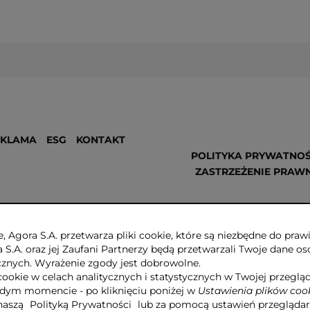
EKLAMA
ESG
KONTAKT
POLITYKA PRYWATNOŚ
ZASTRZEŻENIE PRAW
, Agora S.A. przetwarza pliki cookie, które są niezbędne do pr
a S.A. oraz jej Zaufani Partnerzy będą przetwarzali Twoje dane os
ycznych. Wyrażenie zgody jest dobrowolne.
cookie w celach analitycznych i statystycznych w Twojej przeglą
dym momencie - po kliknięciu poniżej w
Ustawienia plików coo
 naszą
Polityką Prywatności
lub za pomocą ustawień przeglądar