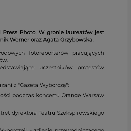
 Press Photo. W gronie laureatów jest
inik Werner oraz Agata Grzybowska.
wodowych fotoreporterów pracujących
ów.
stawiające uczestników protestów
ązani z "Gazetą Wyborczą":
iczności podczas koncertu Orange Warsaw
rtret dyrektora Teatru Szekspirowskiego
Wyborczej" - zdjęcie przewodniczącego