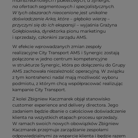
mainstreamowych i pakietowych, a Synergic
na ofertach segmentowych i specjalistycznych.
W tych obszarach nieocenione jest unikalne
doświadczenie Arka, które – głęboko wierzę –
przyczyni się do ich ekspansji
– wyjaśnia Grażyna
Gołębiowska, dyrektorka pionu marketingu
i sprzedaży, członkini zarządu AMS.
W efekcie wprowadzanych zmian zespoły
realizacyjne City Transport AMS i Synergic zostają
połączone w jedno centrum kompetencyjne
w strukturze Synergic, która po dołączeniu do Grupy
AMS zachowała niezależność operacyjną. W związku
z tym kontrahenci nadal mają możliwość wyboru
podmiotu, z którym chcą współpracować realizując
kampanie City Transport.
Z kolei Zbigniew Kaczmarek objął stanowisko
customer experience and delivery directora. Jego
zadaniem będzie dbanie o całościowe doświadczenie
klienta na wszystkich etapach procesu sprzedaży.
W ramach swoich nowych obowiązków Zbigniew
Kaczmarek przejmuje zarządzanie zespołami
odpowiedzialnymi za wsparcie klienta i będzie razem