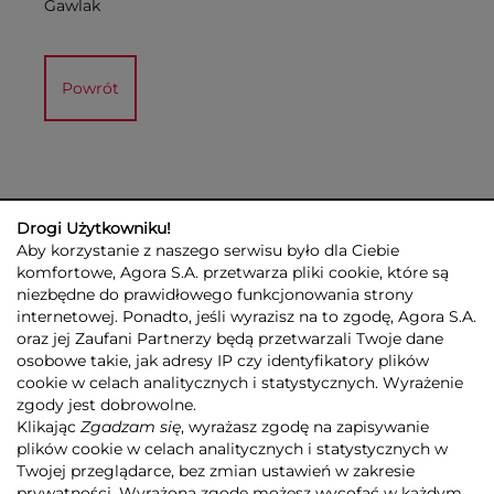
Gawlak
Powrót
Drogi Użytkowniku!
Aby korzystanie z naszego serwisu było dla Ciebie
komfortowe, Agora S.A. przetwarza pliki cookie, które są
niezbędne do prawidłowego funkcjonowania strony
internetowej. Ponadto, jeśli wyrazisz na to zgodę, Agora S.A.
GRUPA AGORA
DLA INWESTORÓW
DLA MEDIÓW
REKLAMA
oraz jej Zaufani Partnerzy będą przetwarzali Twoje dane
ESG
KONTAKT
osobowe takie, jak adresy IP czy identyfikatory plików
cookie w celach analitycznych i statystycznych. Wyrażenie
© 2026 Copyright AGORA SA
zgody jest dobrowolne.
POLITYKA PRYWATNOŚCI AGORA S.A.
Klikając
Zgadzam się
, wyrażasz zgodę na zapisywanie
POLITYKA PRYWATNOŚCI SERWISU AGORA.PL
plików cookie w celach analitycznych i statystycznych w
POLITYKA TRANSPARENTNOŚCI
Twojej przeglądarce, bez zmian ustawień w zakresie
prywatności. Wyrażoną zgodę możesz wycofać w każdym
ZASTRZEŻENIE PRAWNOAUTORSKIE