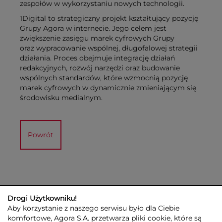
zespołów w wykorzystaniu nowych technologii.
1Digital to strategiczny projekt kształtujący pozycję
Grupy Agora w internecie. Jego celem jest
zwiększenie zasięgu marek cyfrowych Grupy
oraz wypracowanie wspólnej, długofalowej strategii
działania. Proces obejmuje integrację działań
redakcyjnych, rozwój narzędzi oraz budowanie
wspólnych standardów, które wzmocnią pozycję
marek cyfrowych w dynamicznie zmieniającym się
środowisku medialnym.
Powrót
Drogi Użytkowniku!
Aby korzystanie z naszego serwisu było dla Ciebie
komfortowe, Agora S.A. przetwarza pliki cookie, które są