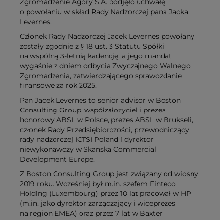
Zgromadzenie Agory S.A. podjęło uchwałę
o powołaniu w skład Rady Nadzorczej pana Jacka
Levernes.
Członek Rady Nadzorczej Jacek Levernes powołany
zostały zgodnie z § 18 ust. 3 Statutu Spółki
na wspólną 3-letnią kadencję, a jego mandat
wygaśnie z dniem odbycia Zwyczajnego Walnego
Zgromadzenia, zatwierdzającego sprawozdanie
finansowe za rok 2025.
Pan Jacek Levernes to senior advisor w Boston
Consulting Group, współzałożyciel i prezes
honorowy ABSL w Polsce, prezes ABSL w Brukseli,
członek Rady Przedsiębiorczości, przewodniczący
rady nadzorczej ICTSI Poland i dyrektor
niewykonawczy w Skanska Commercial
Development Europe.
Z Boston Consulting Group jest związany od wiosny
2019 roku. Wcześniej był m.in. szefem Finteco
Holding (Luxembourg) przez 10 lat pracował w HP
(m.in. jako dyrektor zarządzający i wiceprezes
na region EMEA) oraz przez 7 lat w Baxter