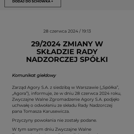
DODAJ DO SCHOWKA +
28 czerwca 2024 / 19:13
29/2024 ZMIANY W
SKŁADZIE RADY
NADZORCZEJ SPÓŁKI
USUŃ ZE SCHOWKA
Komunikat giełdowy
Zarząd Agory S.A. z siedzibą w Warszawie („Spółka”,
„Agora”), informuje, że w dniu 28 czerwca 2024 roku,
Zwyczajne Walne Zgromadzenie Agory S.A. podjęło
uchwałę o odwołaniu ze składu Rady Nadzorczej
pana Tomasza Karusewicza.
Przyczyny powołania nie zostały podane.
W tym samym dniu Zwyczajne Walne