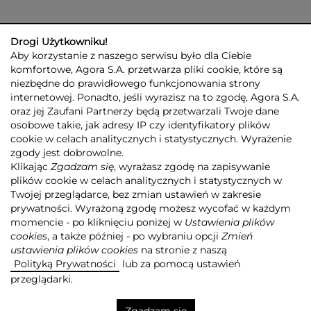
Drogi Użytkowniku!
Aby korzystanie z naszego serwisu było dla Ciebie
komfortowe, Agora S.A. przetwarza pliki cookie, które są
niezbędne do prawidłowego funkcjonowania strony
internetowej. Ponadto, jeśli wyrazisz na to zgodę, Agora S.A.
GRUPA AGORA
DLA INWESTORÓW
DLA MEDIÓW
REKLAMA
oraz jej Zaufani Partnerzy będą przetwarzali Twoje dane
ESG
KONTAKT
osobowe takie, jak adresy IP czy identyfikatory plików
cookie w celach analitycznych i statystycznych. Wyrażenie
© 2026 Copyright AGORA SA
zgody jest dobrowolne.
POLITYKA PRYWATNOŚCI AGORA S.A.
Klikając
Zgadzam się
, wyrażasz zgodę na zapisywanie
POLITYKA PRYWATNOŚCI SERWISU AGORA.PL
plików cookie w celach analitycznych i statystycznych w
POLITYKA TRANSPARENTNOŚCI
Twojej przeglądarce, bez zmian ustawień w zakresie
prywatności. Wyrażoną zgodę możesz wycofać w każdym
ZASTRZEŻENIE PRAWNOAUTORSKIE
momencie - po kliknięciu poniżej w
Ustawienia plików
INFORMACJE O USŁUGACH MEDIALNYCH
MAPA SERWISU
RSS
cookies
, a także później - po wybraniu opcji
Zmień
ustawienia plików cookies
na stronie z naszą
Realizacja
NoMonday
Polityką Prywatności
lub za pomocą ustawień
przeglądarki.