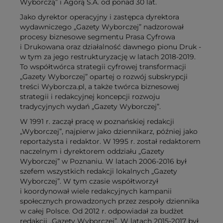
Wyborczą” i Agorą S.A. od ponad 30 lat.
Jako dyrektor operacyjny i zastępca dyrektora
wydawniczego „Gazety Wyborczej” nadzorował
procesy biznesowe segmentu Prasa Cyfrowa
i Drukowana oraz działalność dawnego pionu Druk -
w tym za jego restrukturyzację w latach 2018-2019.
To współtwórca strategii cyfrowej transformacji
„Gazety Wyborczej” opartej o rozwój subskrypcji
treści Wyborcza.pl, a także twórca biznesowej
strategii i redakcyjnej koncepcji rozwoju
tradycyjnych wydań „Gazety Wyborczej”.
W 1991 r. zaczął pracę w poznańskiej redakcji
„Wyborczej”, najpierw jako dziennikarz, później jako
reportażysta i redaktor. W 1995 r. został redaktorem
naczelnym i dyrektorem oddziału „Gazety
Wyborczej” w Poznaniu. W latach 2006-2016 był
szefem wszystkich redakcji lokalnych „Gazety
Wyborczej”. W tym czasie współtworzył
i koordynował wiele redakcyjnych kampanii
społecznych prowadzonych przez zespoły dziennika
w całej Polsce. Od 2012 r. odpowiadał za budżet
redakcji „Gazety Wyborczej”. W latach 2015-2017 był