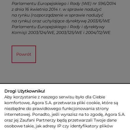
Parlamentu Europejskiego i Rady (WE) nr 596/2014
z dnia 16 kwietnia 2014 r. w sprawie nadużyć
na rynku (rozporządzenie w sprawie nadużyć
na rynku) oraz uchylające dyrektywę 2003/6/WE
Parlamentu Europejskiego i Rady i dyrektywy
Komisji 2003/124/WE, 2003/125/WE i 2004/72/WE
Powrót
Drogi Użytkowniku!
Aby korzystanie z naszego serwisu było dla Ciebie
komfortowe, Agora S.A. przetwarza pliki cookie, które są
niezbędne do prawidłowego funkcjonowania strony
internetowej. Ponadto, jeśli wyrazisz na to zgodę, Agora S.A.
GRUPA AGORA
DLA INWESTORÓW
DLA MEDIÓW
REKLAMA
oraz jej Zaufani Partnerzy będą przetwarzali Twoje dane
ESG
KONTAKT
osobowe takie, jak adresy IP czy identyfikatory plików