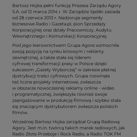
Bartosz Hojka pełni funkcję Prezesa Zarządu Agory
S.A. od 12 marca 2014 r. W Zarządzie Spółki zasiada
od 28 czerwca 2013 r. Nadzoruje segmenty
biznesowe Radio i Gazeta.pl, pion Sprzedaży
Korporacyjnej oraz działy Pracowniczy, Audytu
Wewnętrznego i Komunikacji Korporacyjnej.
Pod jego kierownictwem Grupa Agora wzmocniła
swoją pozycję na rynku kinowym i reklamy
zewnętrznej, a także stała się liderem
cyfrowej transformacji prasy w Polsce dzięki
sukcesom „Gazety Wyborczej” w zakresie płatnej
dystrybucji treści cyfrowych. Grupa rozwinęła
też liczne projekty internetowe, zwłaszcza
w obszarze nowoczesnej reklamy online - wideo
i programatycznej, zwiększyła również swoje
zaangażowanie w produkcję filmową i szybko stała
się znaczącym dystrybutorem zwłaszcza polskich
filmów.
Wcześniej Bartosz Hojka zarządzał Grupą Radiową
Agory. Jest m.in. twórcą takich marek radiowych, jak
Radio Złote Przeboje i Rock Radio, a Radio TOK FM