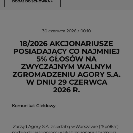
DODAJ DO SCHOWKA +
30 czerwca 2026 / 00:10
18/2026 AKCJONARIUSZE
POSIADAJĄCY CO NAJMNIEJ
5% GŁOSÓW NA
USUŃ ZE SCHOWKA
ZWYCZAJNYM WALNYM
ZGROMADZENIU AGORY S.A.
W DNIU 29 CZERWCA
2026 R.
Komunikat Giełdowy
Zarząd Agory S.A. z
siedzib
ą
w
Warszawie ("Sp
ół
ka")
podaje do wiadomo
ś
ci wykaz akcjonariuszy Sp
ół
ki,