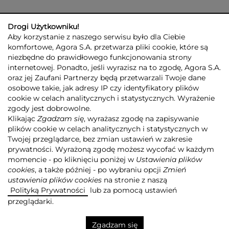
Drogi Użytkowniku!
Aby korzystanie z naszego serwisu było dla Ciebie
komfortowe, Agora S.A. przetwarza pliki cookie, które są
niezbędne do prawidłowego funkcjonowania strony
internetowej. Ponadto, jeśli wyrazisz na to zgodę, Agora S.A.
GRUPA AGORA
DLA INWESTORÓW
DLA MEDIÓW
REKLAMA
oraz jej Zaufani Partnerzy będą przetwarzali Twoje dane
ESG
KONTAKT
osobowe takie, jak adresy IP czy identyfikatory plików
cookie w celach analitycznych i statystycznych. Wyrażenie
© 2026 Copyright AGORA SA
zgody jest dobrowolne.
POLITYKA PRYWATNOŚCI AGORA S.A.
Klikając
Zgadzam się
, wyrażasz zgodę na zapisywanie
POLITYKA PRYWATNOŚCI SERWISU AGORA.PL
plików cookie w celach analitycznych i statystycznych w
POLITYKA TRANSPARENTNOŚCI
Twojej przeglądarce, bez zmian ustawień w zakresie
prywatności. Wyrażoną zgodę możesz wycofać w każdym
ZASTRZEŻENIE PRAWNOAUTORSKIE
momencie - po kliknięciu poniżej w
Ustawienia plików
INFORMACJE O USŁUGACH MEDIALNYCH
MAPA SERWISU
RSS
cookies
, a także później - po wybraniu opcji
Zmień
ustawienia plików cookies
na stronie z naszą
Realizacja
NoMonday
Polityką Prywatności
lub za pomocą ustawień
przeglądarki.
Zgadzam się