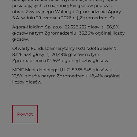
posiadaj
ą
cych co najmniej 5% g
ł
os
ó
w podczas
obrad Zwyczajnego Walnego Zgromadzenia Agory
S.A. w
dniu 29 czerwca 2026 r. (
„
Zgromadzenie
”
):
Agora-Holding Sp. z o.o.: 22.528.252 głosy, tj. 56,8%
głosów na tym Zgromadzeniu i 35,36% ogólnej liczby
głosów.
Otwarty Fundusz Emerytalny PZU "Złota Jesień":
8.126.434 głosy, tj. 20,49% głosów na tym
Zgromadzeniu i 12,76% ogólnej liczby głosów.
MDIF Media Holdings I,LLC: 5.355.645 głosów tj.
13,5% głosów na tym Zgromadzeniu i 8,41% ogólnej
liczby głosów.
Powrót