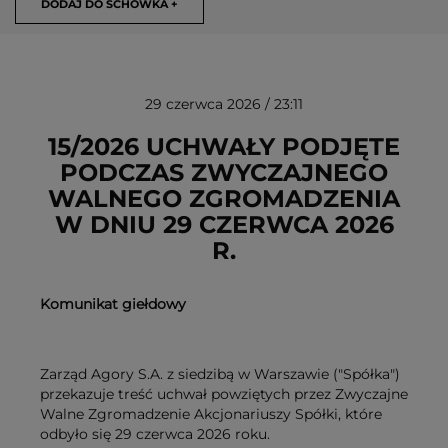
DODAJ DO SCHOWKA +
29 czerwca 2026 / 23:11
15/2026 UCHWAŁY PODJĘTE
PODCZAS ZWYCZAJNEGO
WALNEGO ZGROMADZENIA
USUŃ ZE SCHOWKA
W DNIU 29 CZERWCA 2026
R.
Komunikat giełdowy
Zarząd Agory S.A. z siedzibą w Warszawie ("Spółka")
przekazuje treść uchwał powziętych przez Zwyczajne
Walne Zgromadzenie Akcjonariuszy Spółki, które
odbyło się 29 czerwca 2026 roku.