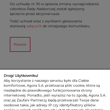
Do uchwały nr 30 w sprawie zmiany wynagrodzenia
członków Rady Nadzorczej został zgłoszony
sprzeciw przez akcjonariusza.
Treść uchwał wraz z wynikami głosowania
stanowią
załącznik
do niniejszego komunikatu.
Powrót
Drogi Użytkowniku!
Aby korzystanie z naszego serwisu było dla Ciebie
komfortowe, Agora S.A. przetwarza pliki cookie, które są
niezbędne do prawidłowego funkcjonowania strony
internetowej. Ponadto, jeśli wyrazisz na to zgodę, Agora S.A.
GRUPA AGORA
DLA INWESTORÓW
DLA MEDIÓW
REKLAMA
oraz jej Zaufani Partnerzy będą przetwarzali Twoje dane
ESG
KONTAKT
osobowe takie, jak adresy IP czy identyfikatory plików