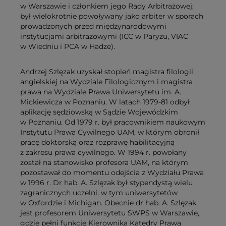
w Warszawie i członkiem jego Rady Arbitrażowej;
był wielokrotnie powoływany jako arbiter w sporach
prowadzonych przed międzynarodowymi
instytucjami arbitrażowymi (ICC w Paryżu, VIAC
w Wiedniu i PCA w Hadze).
Andrzej Szlęzak uzyskał stopień magistra filologii
angielskiej na Wydziale Filologicznym i magistra
prawa na Wydziale Prawa Uniwersytetu im. A.
Mickiewicza w Poznaniu. W latach 1979-81 odbył
aplikację sędziowską w Sądzie Wojewódzkim
w Poznaniu. Od 1979 r. był pracownikiem naukowym
Instytutu Prawa Cywilnego UAM, w którym obronił
pracę doktorską oraz rozprawę habilitacyjną
z zakresu prawa cywilnego. W 1994 r. powołany
został na stanowisko profesora UAM, na którym
pozostawał do momentu odejścia z Wydziału Prawa
w 1996 r. Dr hab. A. Szlęzak był stypendystą wielu
zagranicznych uczelni, w tym uniwersytetów
w Oxfordzie i Michigan. Obecnie dr hab. A. Szlęzak
jest profesorem Uniwersytetu SWPS w Warszawie,
gdzie pełni funkcję Kierownika Katedry Prawa