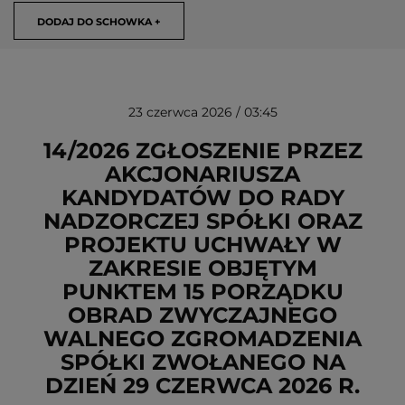
DODAJ DO SCHOWKA +
23 czerwca 2026 / 03:45
14/2026 ZGŁOSZENIE PRZEZ
AKCJONARIUSZA
KANDYDATÓW DO RADY
USUŃ ZE SCHOWKA
NADZORCZEJ SPÓŁKI ORAZ
PROJEKTU UCHWAŁY W
ZAKRESIE OBJĘTYM
PUNKTEM 15 PORZĄDKU
OBRAD ZWYCZAJNEGO
WALNEGO ZGROMADZENIA
SPÓŁKI ZWOŁANEGO NA
DZIEŃ 29 CZERWCA 2026 R.