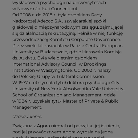
wykładowca psychologii na uniwersytetach
w Nowym Jorku i Connecticut.
Od 2008 r. do 2018 r. była członkiem Rady
Nadzorczej Adecco S.A., szwajcarskiej spółki
giełdowej o międzynarodowym zasięgu, zajmującej
się działalnością rekrutacyjną. Pełniła w niej funkcję
przewodniczącej Komitetu Corporate Governance.
Przez wiele lat zasiadała w Radzie Central European
University w Budapeszcie, gdzie kierowała Komisją
ds. Audytu. Była wieloletnim członkiem
International Advisory Council w Brookings
Institution w Waszyngtonie. Od 2002 r. należy
do Polskiej Grupy w Trilateral Commission.
W 1977 r. otrzymała tytuł doktora psychologii City
University of New York. Absolwentka Yale University,
School of Organization and Management, gdzie
w 1984 r. uzyskała tytuł Master of Private & Public
Management.
Uzasadnienie:
Związana z Agorą niemal od początku jej istnienia,
pod jej przywództwem Agora wyrosła na jedną