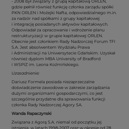
- 2008 był związany z grupą kapitałową ORLEN,
gdzie pełnił również funkcję członka zarządu spółki
PKN ORLEN i Możejki Nafta, odpowiedzialnego m.in.
za nadzór nad spółkami z grupy kapitałowej
i integrację posiadanych aktywów kapitałowych.
Odpowiadał za opracowanie i wdrożenie planu
restrukturyzacji w grupie kapitałowej ORLEN.
Obecnie jest członkiem Rady Nadzorczej Forum TFI
S.A. Jest absolwentem Wydziału Prawa
i Administracji na Uniwersytecie Gdańskim. Uzyskał
również dyplom MBA University of Bradford
i WSPIZ im. Leona Koźmińskiego.
Uzasadnienie:
Dariusz Formela posiada niezaprzeczalne
doświadczenie zawodowe w zakresie zarządzania
dużymi organizmami gospodarczymi, co jest
szczególnie przydatne dla sprawowania funkcji
członka Rady Nadzorczej Agory SA.
Wanda Rapaczynski
Związana z Agorą S.A. niemal od początku jej
istnienia, w latach 1998-2007 oraz w okresie od 28