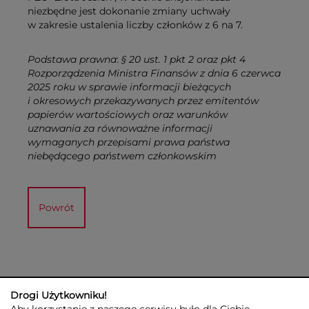
niezbędne jest dokonanie zmiany uchwały
w zakresie ustalenia liczby członków z 6 na 7.
Podstawa prawna
:
§ 20 ust. 1 pkt 2 oraz pkt 4
Rozporządzenia Ministra Finansów z dnia 6 czerwca
2025 roku w sprawie informacji bieżących
i okresowych przekazywanych przez emitentów
papierów wartościowych oraz warunków
uznawania za równoważne informacji
wymaganych przepisami prawa państwa
niebędącego państwem członkowskim
Powrót
Drogi Użytkowniku!