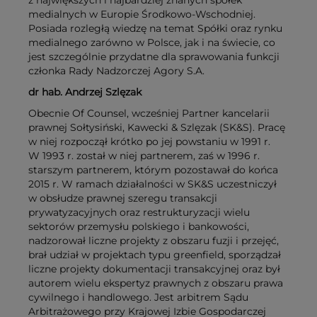
z największych i najbardziej znanych spółek
medialnych w Europie Środkowo-Wschodniej.
Posiada rozległą wiedzę na temat Spółki oraz rynku
medialnego zarówno w Polsce, jak i na świecie, co
jest szczególnie przydatne dla sprawowania funkcji
członka Rady Nadzorczej Agory S.A.
dr hab. Andrzej Szlęzak
Obecnie Of Counsel, wcześniej Partner kancelarii
prawnej Sołtysiński, Kawecki & Szlęzak (SK&S). Pracę
w niej rozpoczął krótko po jej powstaniu w 1991 r.
W 1993 r. został w niej partnerem, zaś w 1996 r.
starszym partnerem, którym pozostawał do końca
2015 r. W ramach działalności w SK&S uczestniczył
w obsłudze prawnej szeregu transakcji
prywatyzacyjnych oraz restrukturyzacji wielu
sektorów przemysłu polskiego i bankowości,
nadzorował liczne projekty z obszaru fuzji i przejęć,
brał udział w projektach typu greenfield, sporządzał
liczne projekty dokumentacji transakcyjnej oraz był
autorem wielu ekspertyz prawnych z obszaru prawa
cywilnego i handlowego. Jest arbitrem Sądu
Arbitrażowego przy Krajowej Izbie Gospodarczej