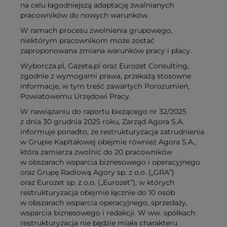
na celu łagodniejszą adaptację zwalnianych
pracowników do nowych warunków.
W ramach procesu zwolnienia grupowego,
niektórym pracownikom może zostać
zaproponowana zmiana warunków pracy i płacy.
Wyborcza.pl, Gazeta.pl oraz Eurozet Consulting,
zgodnie z wymogami prawa, przekażą stosowne
informacje, w tym treść zawartych Porozumień,
Powiatowemu Urzędowi Pracy.
W nawiązaniu do raportu bieżącego nr 32/2025
z dnia 30 grudnia 2025 roku, Zarząd Agora S.A.
informuje ponadto, że restrukturyzacja zatrudnienia
w Grupie Kapitałowej obejmie również Agora S.A.,
która zamierza zwolnić do 20 pracowników
w obszarach wsparcia biznesowego i operacyjnego
oraz Grupę Radiową Agory sp. z o.o. („GRA”)
oraz Eurozet sp. z o.o. („Eurozet”), w których
restrukturyzacja obejmie łącznie do 10 osób
w obszarach wsparcia operacyjnego, sprzedaży,
wsparcia biznesowego i redakcji. W ww. spółkach
restrukturyzacja nie będzie miała charakteru