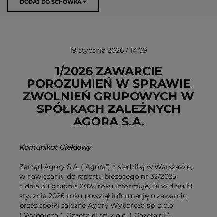
DODAJ DO SCHOWKA +
19 stycznia 2026 / 14:09
1/2026 ZAWARCIE
POROZUMIEŃ W SPRAWIE
ZWOLNIEŃ GRUPOWYCH W
USUŃ ZE SCHOWKA
SPÓŁKACH ZALEŻNYCH
AGORA S.A.
Komunikat Giełdowy
Zarząd Agory S.A. ("Agora") z siedzibą w Warszawie,
w nawiązaniu do raportu bieżącego nr 32/2025
z dnia 30 grudnia 2025 roku informuje, że w dniu 19
stycznia 2026 roku powziął informację o zawarciu
przez spółki zależne Agory Wyborcza sp. z o.o.
(„Wyborcza”), Gazeta.pl sp. z o.o. („Gazeta.pl”),