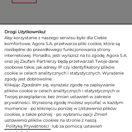
Drogi Użytkowniku!
Aby korzystanie z naszego serwisu było dla Ciebie
komfortowe, Agora S.A. przetwarza pliki cookie, które są
niezbędne do prawidłowego funkcjonowania strony
internetowej. Ponadto, jeśli wyrazisz na to zgodę, Agora S.A.
GRUPA AGORA
DLA INWESTORÓW
DLA MEDIÓW
REKLAMA
oraz jej Zaufani Partnerzy będą przetwarzali Twoje dane
ESG
KONTAKT
osobowe takie, jak adresy IP czy identyfikatory plików
cookie w celach analitycznych i statystycznych. Wyrażenie
© 2026 Copyright AGORA SA
zgody jest dobrowolne.
POLITYKA PRYWATNOŚCI AGORA S.A.
Klikając
Zgadzam się
, wyrażasz zgodę na zapisywanie
POLITYKA PRYWATNOŚCI SERWISU AGORA.PL
plików cookie w celach analitycznych i statystycznych w
POLITYKA TRANSPARENTNOŚCI
Twojej przeglądarce, bez zmian ustawień w zakresie
prywatności. Wyrażoną zgodę możesz wycofać w każdym
ZASTRZEŻENIE PRAWNOAUTORSKIE
momencie - po kliknięciu poniżej w
Ustawienia plików
INFORMACJE O USŁUGACH MEDIALNYCH
MAPA SERWISU
RSS
cookies
, a także później - po wybraniu opcji
Zmień
ustawienia plików cookies
na stronie z naszą
Realizacja
NoMonday
Polityką Prywatności
lub za pomocą ustawień