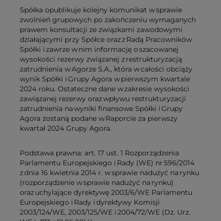
Spółka opublikuje kolejny komunikat w sprawie
zwolnień grupowych po zakończeniu wymaganych
prawem konsultacji ze związkami zawodowymi
działającymi przy Spółce oraz z Radą Pracowników
Spółki i zawrze w nim informację o szacowanej
wysokości rezerwy związanej z restrukturyzacją
zatrudnienia w Agorze S.A., która w całości obciąży
wynik Spółki i Grupy Agora w pierwszym kwartale
2024 roku. Ostateczne dane w zakresie wysokości
zawiązanej rezerwy oraz wpływu restrukturyzacji
zatrudnienia na wyniki finansowe Spółki i Grupy
Agora zostaną podane w Raporcie za pierwszy
kwartał 2024 Grupy Agora.
Podstawa prawna: art. 17 ust. 1 Rozporządzenia
Parlamentu Europejskiego i Rady (WE) nr 596/2014
z dnia 16 kwietnia 2014 r. w sprawie nadużyć na rynku
(rozporządzenie w sprawie nadużyć na rynku)
oraz uchylające dyrektywę 2003/6/WE Parlamentu
Europejskiego i Rady i dyrektywy Komisji
2003/124/WE, 2003/125/WE i 2004/72/WE (Dz. Urz.