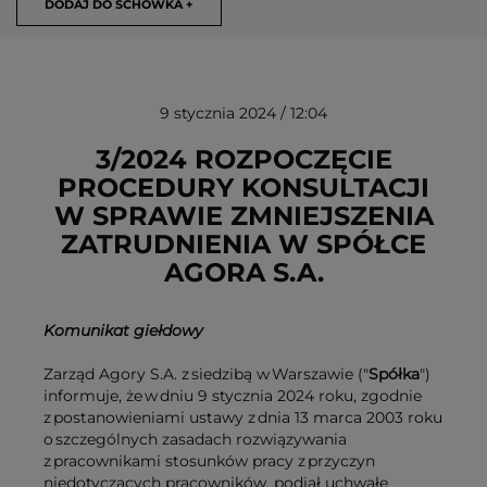
DODAJ DO SCHOWKA +
9 stycznia 2024 / 12:04
3/2024 ROZPOCZĘCIE
PROCEDURY KONSULTACJI
W SPRAWIE ZMNIEJSZENIA
USUŃ ZE SCHOWKA
ZATRUDNIENIA W SPÓŁCE
AGORA S.A.
Komunikat giełdowy
Zarząd Agory S.A. z siedzibą w Warszawie ("
Spółka
")
informuje, że w dniu 9 stycznia 2024 roku, zgodnie
z postanowieniami ustawy z dnia 13 marca 2003 roku
o szczególnych zasadach rozwiązywania
z pracownikami stosunków pracy z przyczyn
niedotyczących pracowników, podjął uchwałę