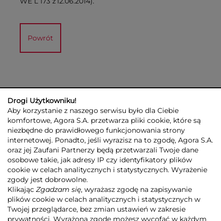
WE L 173 z 12.06.2014).
Powrót
Drogi Użytkowniku!
Aby korzystanie z naszego serwisu było dla Ciebie
komfortowe, Agora S.A. przetwarza pliki cookie, które są
niezbędne do prawidłowego funkcjonowania strony
internetowej. Ponadto, jeśli wyrazisz na to zgodę, Agora S.A.
GRUPA AGORA
DLA INWESTORÓW
DLA MEDIÓW
REKLAMA
oraz jej Zaufani Partnerzy będą przetwarzali Twoje dane
ESG
KONTAKT
osobowe takie, jak adresy IP czy identyfikatory plików
cookie w celach analitycznych i statystycznych. Wyrażenie
© 2026 Copyright AGORA SA
zgody jest dobrowolne.
POLITYKA PRYWATNOŚCI AGORA S.A.
Klikając
Zgadzam się
, wyrażasz zgodę na zapisywanie
POLITYKA PRYWATNOŚCI SERWISU AGORA.PL
plików cookie w celach analitycznych i statystycznych w
POLITYKA TRANSPARENTNOŚCI
Twojej przeglądarce, bez zmian ustawień w zakresie
prywatności. Wyrażoną zgodę możesz wycofać w każdym
ZASTRZEŻENIE PRAWNOAUTORSKIE