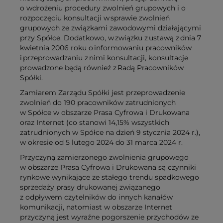
o wdrożeniu procedury zwolnień grupowych i o
rozpoczęciu konsultacji w sprawie zwolnień
grupowych ze związkami zawodowymi działającymi
przy Spółce. Dodatkowo, w związku z ustawą z dnia 7
kwietnia 2006 roku o informowaniu pracowników
i przeprowadzaniu z nimi konsultacji, konsultacje
prowadzone będą również z Radą Pracowników
Spółki.
Zamiarem Zarządu Spółki jest przeprowadzenie
zwolnień do 190 pracowników zatrudnionych
w Spółce w obszarze Prasa Cyfrowa i Drukowana
oraz Internet (co stanowi 14,15% wszystkich
zatrudnionych w Spółce na dzień 9 stycznia 2024 r.),
w okresie od 5 lutego 2024 do 31 marca 2024 r.
Przyczyną zamierzonego zwolnienia grupowego
w obszarze Prasa Cyfrowa i Drukowana są czynniki
rynkowe wynikające ze stałego trendu spadkowego
sprzedaży prasy drukowanej związanego
z odpływem czytelników do innych kanałów
komunikacji, natomiast w obszarze Internet
przyczyną jest wyraźne pogorszenie przychodów ze