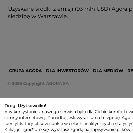
Uzyskane środki z emisji (93 mln USD) Agora p
siedzibę w Warszawie.
GRUPA AGORA
DLA INWESTORÓW
DLA MEDIÓW
R
© 2026 Copyright AGORA SA
Drogi Użytkowniku!
Aby korzystanie z naszego serwisu było dla Ciebie komfortowe
strony internetowej. Ponadto, jeśli wyrazisz na to zgodę, Agor
identyfikatory plików cookie w celach analitycznych i statyst
Klikając
Zgadzam się
, wyrażasz zgodę na zapisywanie plików 