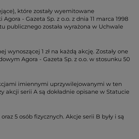
iejące), które zostały wyemitowane
ora - Gazeta Sp. z o.o. z dnia 11 marca 1998
rotu publicznego została wyrażona w Uchwale
nej wynoszącej 1 zł na każdą akcję. Zostały one
dowym Agora - Gazeta Sp. z o.o. w stosunku 50
są akcjami imiennymi uprzywilejowanymi w ten
akcji serii A są dokładnie opisane w Statucie
oraz 5 osób fizycznych. Akcje serii B były i są