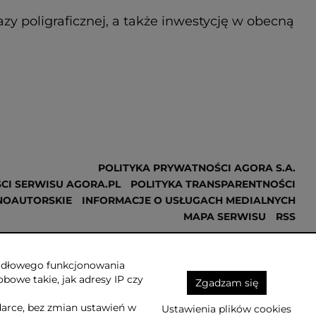
zy poligraficznej, a także inwestycję w obecną
POLITYKA PRYWATNOŚCI AGORA S.A.
CI SERWISU AGORA.PL
POLITYKA TRANSPARENTNOŚCI
NOAUTORSKIE
INFORMACJE O USŁUGACH MEDIALNYCH
MAPA SERWISU
RSS
Realizacja
NoMonday
awidłowego funkcjonowania
obowe takie, jak adresy IP czy
Zgadzam się
darce, bez zmian ustawień w
Ustawienia plików cookies