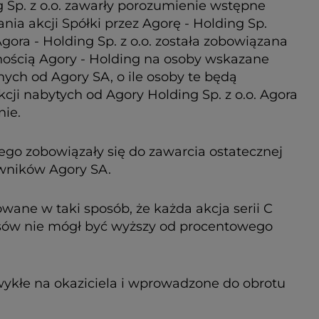
ng Sp. z o.o. zawarły porozumienie wstępne
ia akcji Spółki przez Agorę - Holding Sp.
ra - Holding Sp. z o.o. została zobowiązana
snością Agory - Holding na osoby wskazane
ych od Agory SA, o ile osoby te będą
ji nabytych od Agory Holding Sp. z o.o. Agora
nie.
ego zobowiązały się do zawarcia ostatecznej
owników Agory SA.
jowane w taki sposób, że każda akcja serii C
łosów nie mógł być wyższy od procentowego
zwykłe na okaziciela i wprowadzone do obrotu