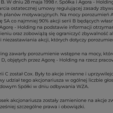
i B. W dniu 28 maja 1998 r. Spółka i Agora - Holdi
rcia ostatecznej umowy regulującej zasady zbywan
ch planów motywacyjnych. Na mocy porozumień Ago
ę SA co najmniej 90% akcji serii B będących wła
Agorę - Holding na podstawie informacji otrzyman
iu oraz zobowiążą się ograniczyć zbywalność akc
i niezastawiania akcji, których dotyczy porozumie
lding zawarły porozumienie wstępne na mocy, któr
 D, objętych przez Agorę - Holding na rzecz prac
rii C został Cox. Były to akcje imienne i uprzywile
y udział tego akcjonariusza w ogólnej liczbie g
kładowym Spółki w dniu odbywania WZA.
iosek akcjonariusza zostały zamienione na akcje 
ześniej szczególne prawa i obowiązki.