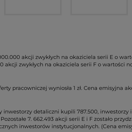
miennych serii D było oferowane w ramach Oferty 
0.000 akcji zwykłych na okaziciela serii E o wart
0 akcji zwykłych na okaziciela serii F o wartości
rty pracowniczej wyniosła 1 zł. Cena emisyjna ak
cy inwestorzy detaliczni kupili 787.500, inwestorzy
E. Pozostałe 7. 662.493 akcji serii E i F zostało pr
znych inwestorów instytucjonalnych. (Cena emisy