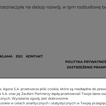
rzeznaczyła na dalszy rozwój, w tym rozbudowę ba
EKLAMA
ESG
KONTAKT
POLITYKA PRYWATNOŚ
ZASTRZEŻENIE PRAW
, Agora S.A. przetwarza pliki cookie, które są niezbędne do pr
a S.A. oraz jej Zaufani Partnerzy będą przetwarzali Twoje dane os
ycznych. Wyrażenie zgody jest dobrowolne.
cookie w celach analitycznych i statystycznych w Twojej przeglą