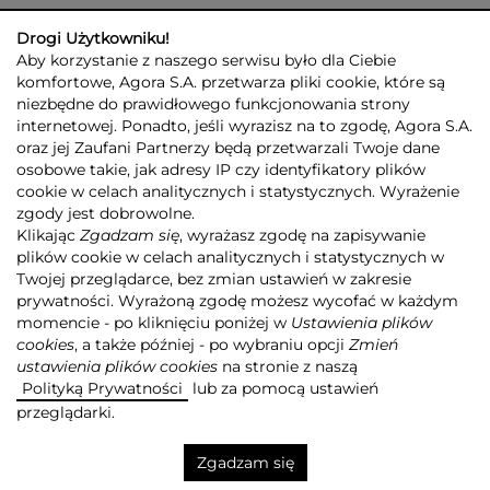
Drogi Użytkowniku!
Aby korzystanie z naszego serwisu było dla Ciebie
komfortowe, Agora S.A. przetwarza pliki cookie, które są
niezbędne do prawidłowego funkcjonowania strony
internetowej. Ponadto, jeśli wyrazisz na to zgodę, Agora S.A.
GRUPA AGORA
DLA INWESTORÓW
DLA MEDIÓW
REKLAMA
oraz jej Zaufani Partnerzy będą przetwarzali Twoje dane
ESG
KONTAKT
osobowe takie, jak adresy IP czy identyfikatory plików
cookie w celach analitycznych i statystycznych. Wyrażenie
© 2026 Copyright AGORA SA
zgody jest dobrowolne.
POLITYKA PRYWATNOŚCI AGORA S.A.
Klikając
Zgadzam się
, wyrażasz zgodę na zapisywanie
POLITYKA PRYWATNOŚCI SERWISU AGORA.PL
plików cookie w celach analitycznych i statystycznych w
POLITYKA TRANSPARENTNOŚCI
Twojej przeglądarce, bez zmian ustawień w zakresie
prywatności. Wyrażoną zgodę możesz wycofać w każdym
ZASTRZEŻENIE PRAWNOAUTORSKIE
momencie - po kliknięciu poniżej w
Ustawienia plików
INFORMACJE O USŁUGACH MEDIALNYCH
MAPA SERWISU
RSS
cookies
, a także później - po wybraniu opcji
Zmień
ustawienia plików cookies
na stronie z naszą
Realizacja
NoMonday
Polityką Prywatności
lub za pomocą ustawień
przeglądarki.
Zgadzam się